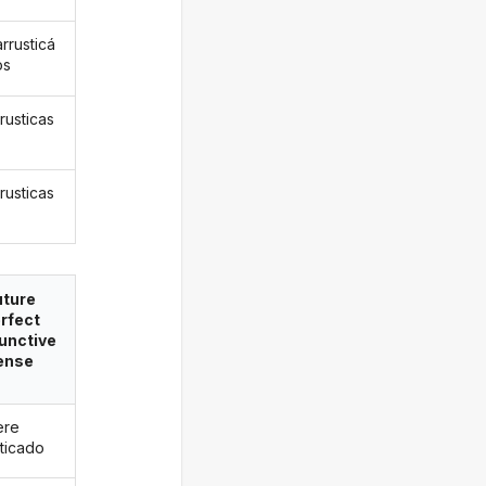
rrusticá
os
rusticas
rusticas
uture
rfect
unctive
ense
ere
sticado