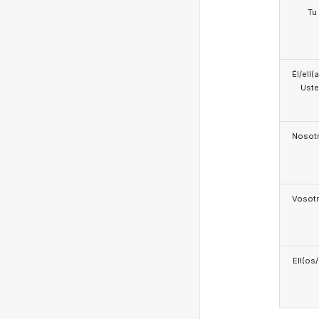
Tu
Él/ell(
Ust
Nosotr
Vosotr
Ell(os