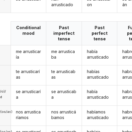
arrusticado
on
án
Conditional
Past
Past
F
mood
imperfect
perfect
pe
tense
tense
t
me arrusticar
me arrustica
había
habr
ía
ba
arrusticado
arru
te arrusticarí
te arrusticab
habías
habr
as
as
arrusticado
arru
se arrusticarí
se arrusticab
había
habr
a/o)/
a
a
arrusticado
arru
ed
nos arrustica
nos arrusticá
habíamos
hab
(os/as)
ríamos
bamos
arrusticado
arru
os arrusticarí
os arrusticab
habíais
habr
(os/as)