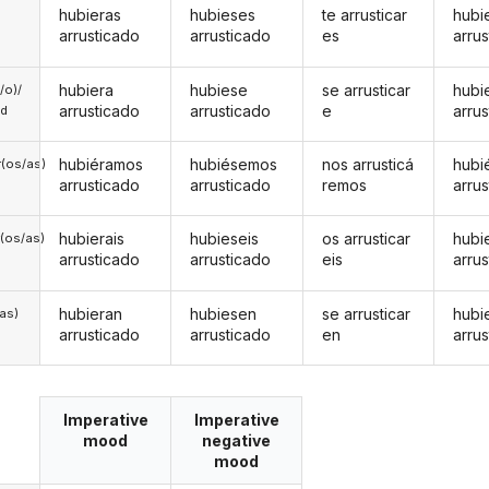
hubieras
hubieses
te arrusticar
hubi
arrusticado
arrusticado
es
arru
hubiera
hubiese
se arrusticar
hubi
a/o)/
arrusticado
arrusticado
e
arru
ed
hubiéramos
hubiésemos
nos arrusticá
hubi
(os/as)
arrusticado
arrusticado
remos
arru
hubierais
hubieseis
os arrusticar
hubi
(os/as)
arrusticado
arrusticado
eis
arru
hubieran
hubiesen
se arrusticar
hubi
/as)
arrusticado
arrusticado
en
arru
Imperative
Imperative
mood
negative
mood