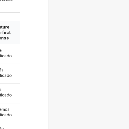
uture
rfect
ense
é
sticado
ás
sticado
á
sticado
remos
sticado
éis