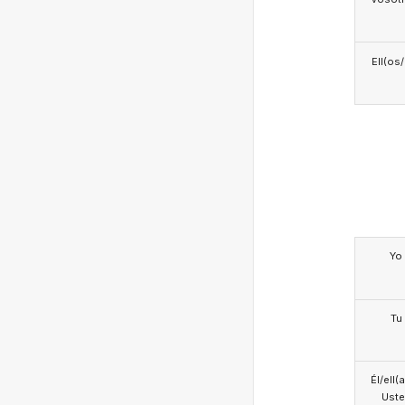
Ell(os
Yo
Tu
Él/ell(
Ust