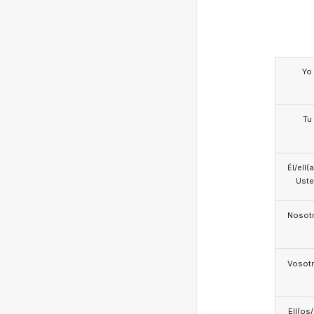
Yo
Tu
Él/ell(
Ust
Nosotr
Vosotr
Ell(os