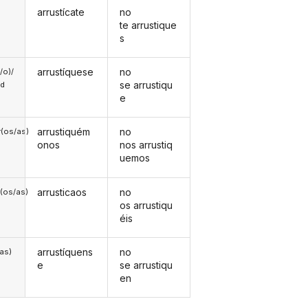
arrustícate
no
te arrustique
s
arrustíquese
no
a/o)/
se arrustiqu
ed
e
arrustiquém
no
(os/as)
onos
nos arrustiq
uemos
arrusticaos
no
(os/as)
os arrustiqu
éis
arrustíquens
no
/as)
e
se arrustiqu
en