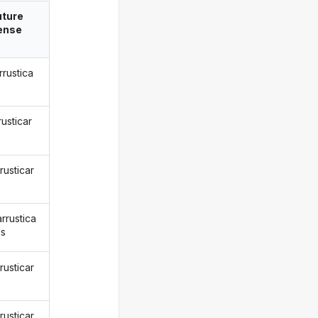
uture
ense
rrustica
rusticar
rusticar
rrustica
os
rusticar
rusticar