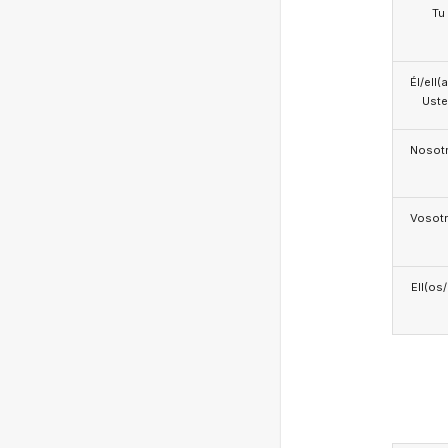
Tu
Él/ell(
Ust
Nosotr
Vosotr
Ell(os