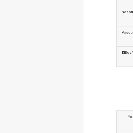
Nosotr
Vosotr
Ell(os
Yo