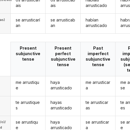
ais
ais
arrusticado
arru
se arrusticarí
se arrusticab
habían
habr
/as)
an
an
arrusticado
arru
Present
Present
Past
subjunctive
perfect
imperfect
imp
tense
subjunctive
subjunctive
subj
tense
tense
(s
t
me arrustiqu
haya
me arrusticar
me a
e
arrusticado
a
se
te arrustique
hayas
te arrusticar
te ar
s
arrusticado
as
es
se arrustiqu
haya
se arrusticar
se ar
a/o)/
e
arrusticado
a
e
ed