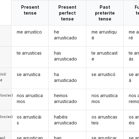
Present
Present
Past
F
tense
perfect
preterite
t
tense
tense
me arrustico
he
me arrustiqu
me a
arrusticado
é
ré
te arrusticas
has
te arrusticast
te ar
arrusticado
e
ás
se arrustica
ha
se arrusticó
se ar
a/o)/
arrusticado
á
ed
nos arrustica
hemos
nos arrustica
nos a
(os/as)
mos
arrusticado
mos
rem
os arrusticái
habéis
os arrusticas
os ar
(os/as)
s
arrusticado
teis
éis
se arrustican
han
se arrusticar
se ar
/as)