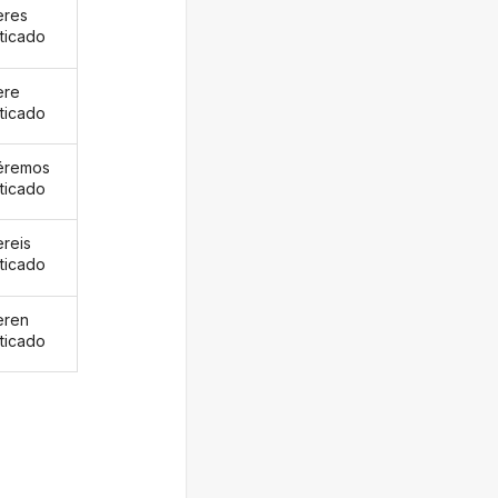
eres
sticado
ere
sticado
éremos
sticado
ereis
sticado
eren
sticado