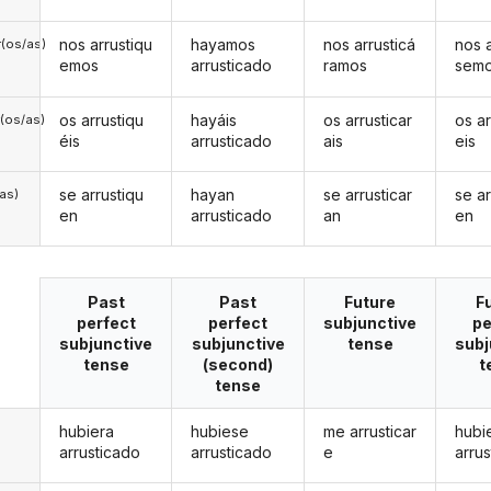
nos arrustiqu
hayamos
nos arrusticá
nos a
(os/as)
emos
arrusticado
ramos
sem
os arrustiqu
hayáis
os arrusticar
os ar
(os/as)
éis
arrusticado
ais
eis
se arrustiqu
hayan
se arrusticar
se ar
/as)
en
arrusticado
an
en
Past
Past
Future
F
perfect
perfect
subjunctive
pe
subjunctive
subjunctive
tense
subj
tense
(second)
t
tense
hubiera
hubiese
me arrusticar
hubi
arrusticado
arrusticado
e
arru