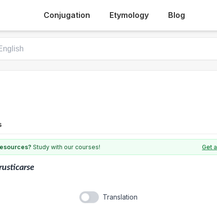
Conjugation
Etymology
Blog
s
 resources?
Study with our courses!
Get a
rusticarse
Translation