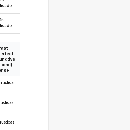
sticado
án
sticado
Past
erfect
unctive
econd)
ense
rrustica
rusticas
rusticas