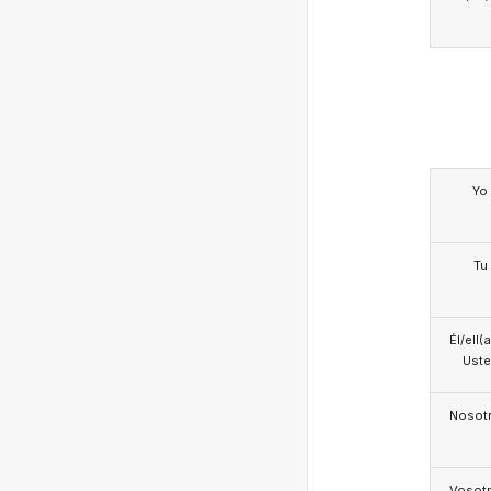
Yo
Tu
Él/ell(
Ust
Nosotr
Vosotr