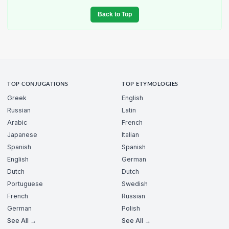
Back to Top
TOP CONJUGATIONS
TOP ETYMOLOGIES
Greek
English
Russian
Latin
Arabic
French
Japanese
Italian
Spanish
Spanish
English
German
Dutch
Dutch
Portuguese
Swedish
French
Russian
German
Polish
See All →
See All →