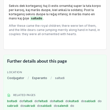
Sekvis dek korteganoj; tiuj ĉi estis ornamitaj super la tuta korpo
per karooj, kaj marŝis duope, kiel ankaŭ la soldatoj. Post la
korteganoj sekvis duope la reĝaj infanoj; ili marŝis mano en
mano kaj ĝoje
saltadis
.
After these came the royal children; there were ten of them,
and the little dears came jumping merrily along hand in hand, in
couples: they were all ornamented with hearts.
Further details about this page
LOCATION
Cooljugator
/
Esperanto
/
saltadi
RELATED PAGES
boltadi
do
faltadi
do
feltadi
do
haltadi
do
kultadi
do
sabladi
do
sabradi
do
sakradi
do
saldadi
do
salendi
do