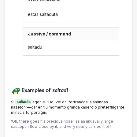
estas saltaduta
Jussive / command
saltadu
Examples of
saltadi
Ŝi
saltadis
agonie. "Ho, ve! oni fortranĉos la amindan
nazeton"—ĉar en tiu momento granda kaserolo preterflugante
minacis forporti ĝin.
'Oh, there goes his precious nose'; as an unusually large
saucepan flew close by it, and very nearly carried it off.