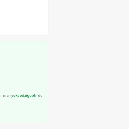
i
marry
eksedzigebli
do