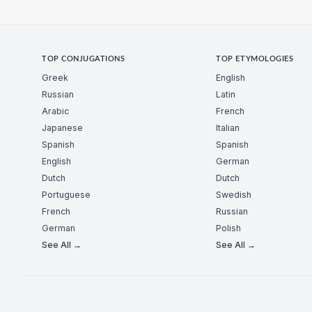
TOP CONJUGATIONS
TOP ETYMOLOGIES
Greek
English
Russian
Latin
Arabic
French
Japanese
Italian
Spanish
Spanish
English
German
Dutch
Dutch
Portuguese
Swedish
French
Russian
German
Polish
See All →
See All →