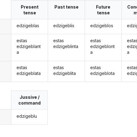
Present
Past tense
Future
Cond
tense
tense
m
edzigeblas
edzigeblis
edzigeblos
edzi
estas
estas
estas
esta
edzigeblant
edzigeblinta
edzigeblont
edzi
a
a
a
estas
estas
estas
esta
edzigeblata
edzigeblita
edzigeblota
edzi
Jussive /
command
edzigeblu