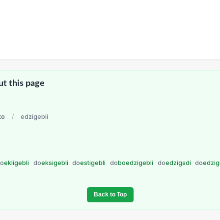
ut this page
to
/
edzigebli
do
ekligebli
do
eksigebli
do
estigebli
do
boedzigebli
do
edzigadi
do
edzig
Back to Top