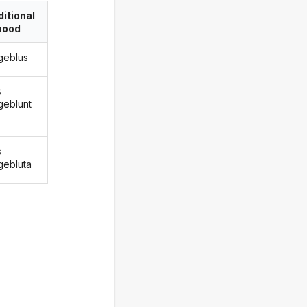
itional
ood
geblus
s
geblunt
s
gebluta