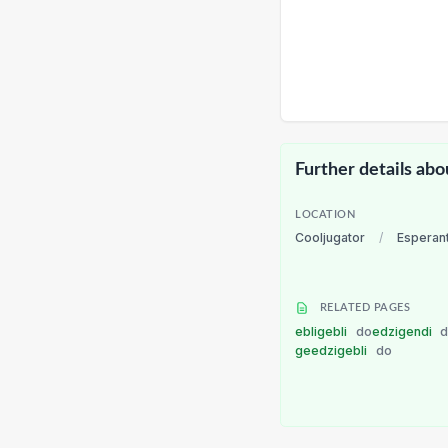
Further details abo
LOCATION
Cooljugator
/
Esperan
RELATED PAGES
ebligebli
do
edzigendi
geedzigebli
do