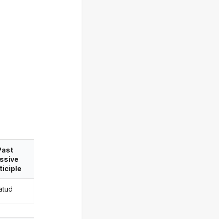
Past
ssive
ticiple
tatud