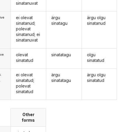
sinatanuvat
ei olevat
ärgu
ärgu olgu
ive
sinatanud;
sinatagu
sinatanud
polevat
sinatanud; ei
sinatanuvat
olevat
sinatatagu
olgu
ive
sinatatud
sinatatud
ei olevat
ärgu
ärgu olgu
s.
sinatatud;
sinatatagu
sinatatud
.
polevat
sinatatud
Other
forms