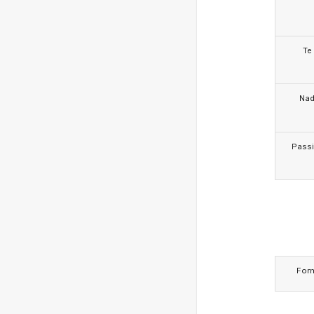
Te
Na
Pass
For