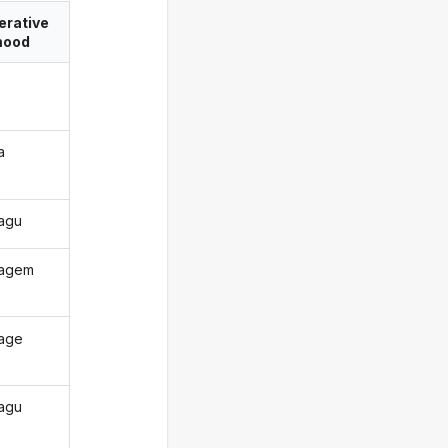
erative
ood
a
tagu
tagem
tage
tagu