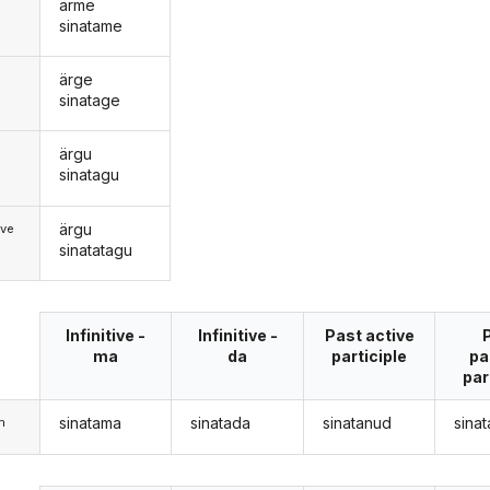
ärme
sinatame
ärge
sinatage
ärgu
d
sinatagu
ärgu
ive
sinatatagu
Infinitive -
Infinitive -
Past active
ma
da
participle
pa
par
sinatama
sinatada
sinatanud
sina
m