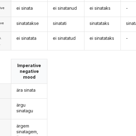
ei sinata
ei sinatanud
ei sinataks
-
ive
sinatatakse
sinatati
sinatataks
sina
ive
ei sinatata
ei sinatatud
ei sinatataks
-
s.
.
Imperative
negative
mood
ära sinata
ärgu
sinatagu
ärgem
sinatagem,