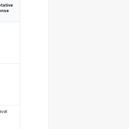
tative
ense
avat