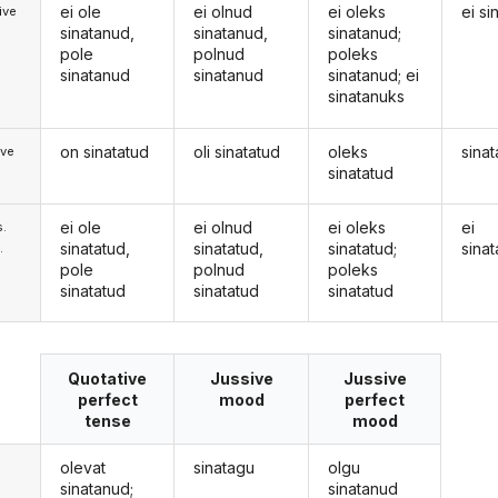
ei ole
ei olnud
ei oleks
ei si
ive
sinatanud,
sinatanud,
sinatanud;
pole
polnud
poleks
sinatanud
sinatanud
sinatanud; ei
sinatanuks
on sinatatud
oli sinatatud
oleks
sinat
ive
sinatatud
ei ole
ei olnud
ei oleks
ei
s.
sinatatud,
sinatatud,
sinatatud;
sinat
.
pole
polnud
poleks
sinatatud
sinatatud
sinatatud
Quotative
Jussive
Jussive
perfect
mood
perfect
tense
mood
olevat
sinatagu
olgu
sinatanud;
sinatanud