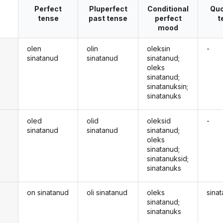
Perfect
Pluperfect
Conditional
Quo
tense
past tense
perfect
t
mood
olen
olin
oleksin
-
sinatanud
sinatanud
sinatanud;
oleks
sinatanud;
sinatanuksin;
sinatanuks
oled
olid
oleksid
-
sinatanud
sinatanud
sinatanud;
oleks
sinatanud;
sinatanuksid;
sinatanuks
on sinatanud
oli sinatanud
oleks
sinat
sinatanud;
sinatanuks