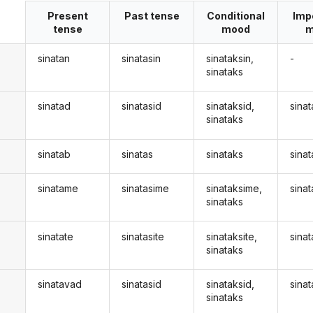
Present
Past tense
Conditional
Imp
tense
mood
m
sinatan
sinatasin
sinataksin,
-
sinataks
sinatad
sinatasid
sinataksid,
sinat
sinataks
sinatab
sinatas
sinataks
sina
sinatame
sinatasime
sinataksime,
sina
sinataks
sinatate
sinatasite
sinataksite,
sina
sinataks
sinatavad
sinatasid
sinataksid,
sina
d
sinataks