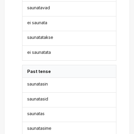
saunatavad
ei saunata
saunatatakse
ei saunatata
Past tense
saunatasin
saunatasid
saunatas
saunatasime