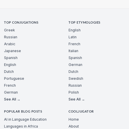
TOP CONJUGATIONS
TOP ETYMOLOGIES
Greek
English
Russian
Latin
Arabic
French
Japanese
Italian
Spanish
Spanish
English
German
Dutch
Dutch
Portuguese
Swedish
French
Russian
German
Polish
See All →
See All →
POPULAR BLOG POSTS
COOLJUGATOR
AI in Language Education
Home
Languages in Africa
About