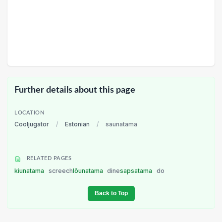
Further details about this page
LOCATION
Cooljugator
/
Estonian
/
saunatama
RELATED PAGES
kiunatama
screech
lõunatama
dine
sapsatama
do
Back to Top