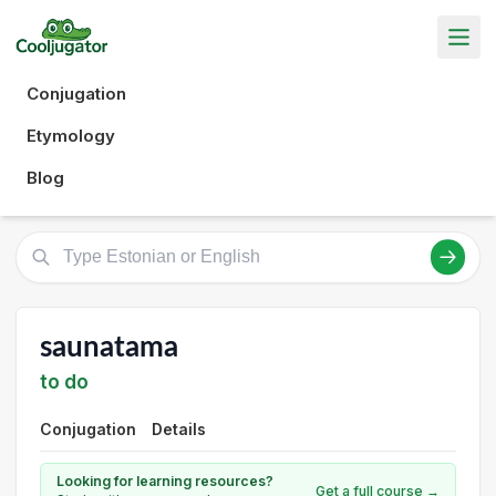
Conjugation
Etymology
Blog
saunatama
to do
Conjugation
Details
Looking for learning resources?
Get a full course →