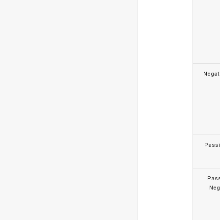
Negat
Pass
Pas
Neg