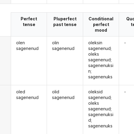
Perfect
Pluperfect
Conditional
Quo
tense
past tense
perfect
t
mood
olen
olin
oleksin
-
sagenenud
sagenenud
sagenenud;
oleks
sagenenud;
sagenenuksi
n;
sagenenuks
oled
olid
oleksid
-
sagenenud
sagenenud
sagenenud;
oleks
sagenenud;
sagenenuksi
d;
sagenenuks