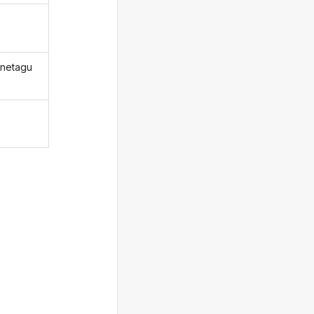
netagu