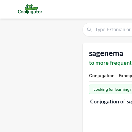
sagenema
to more frequent
Conjugation
Exampl
Looking for learning
Conjugation
of
s