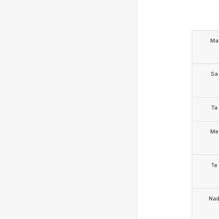
Ma
Sa
Ta
Me
Te
Na