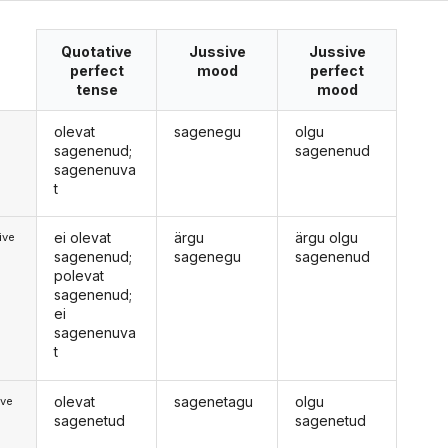
Quotative
Jussive
Jussive
perfect
mood
perfect
tense
mood
olevat
sagenegu
olgu
sagenenud;
sagenenud
sagenenuva
t
ei olevat
ärgu
ärgu olgu
ive
sagenenud;
sagenegu
sagenenud
polevat
sagenenud;
ei
sagenenuva
t
olevat
sagenetagu
olgu
ive
sagenetud
sagenetud