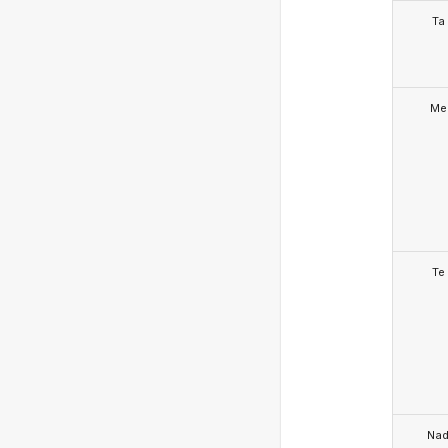
Ta
Me
Te
Na