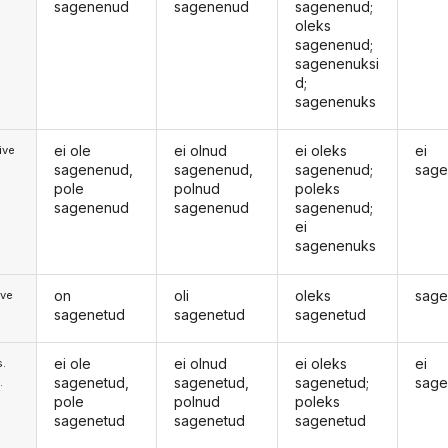
sagenenud
sagenenud
sagenenud;
oleks
sagenenud;
sagenenuksi
d;
sagenenuks
ei ole
ei olnud
ei oleks
ei
ive
sagenenud,
sagenenud,
sagenenud;
sage
pole
polnud
poleks
sagenenud
sagenenud
sagenenud;
ei
sagenenuks
on
oli
oleks
sage
ive
sagenetud
sagenetud
sagenetud
ei ole
ei olnud
ei oleks
ei
s.
sagenetud,
sagenetud,
sagenetud;
sage
.
pole
polnud
poleks
sagenetud
sagenetud
sagenetud