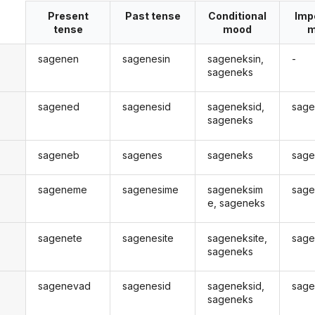
Present
Past tense
Conditional
Imp
tense
mood
m
sagenen
sagenesin
sageneksin,
-
sageneks
sagened
sagenesid
sageneksid,
sag
sageneks
sageneb
sagenes
sageneks
sag
sageneme
sagenesime
sageneksim
sag
e, sageneks
sagenete
sagenesite
sageneksite,
sag
sageneks
sagenevad
sagenesid
sageneksid,
sag
d
sageneks