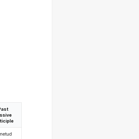
Past
ssive
ticiple
netud