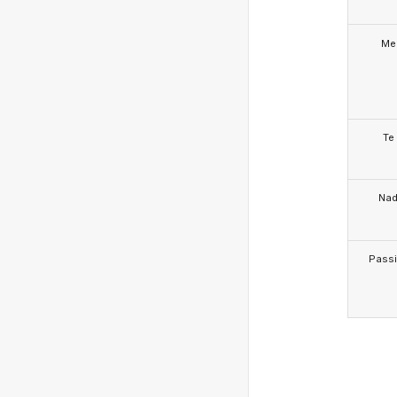
Me
Te
Na
Pass