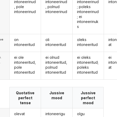
intoneerinud
intoneerinud
intoneerinud
inton
, pole
, polnud
; poleks
intoneerinud
intoneerinud
intoneerinud
; ei
intoneerinuk
s
on
oli
oleks
inton
ive
intoneeritud
intoneeritud
intoneeritud
at
ei ole
ei olnud
ei oleks
ei
s.
intoneeritud,
intoneeritud,
intoneeritud;
inton
.
pole
polnud
poleks
at
intoneeritud
intoneeritud
intoneeritud
Quotative
Jussive
Jussive
perfect
mood
perfect
tense
mood
olevat
intoneerigu
olgu