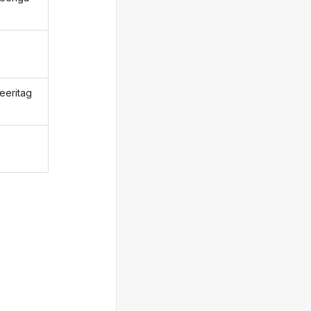
neeritag