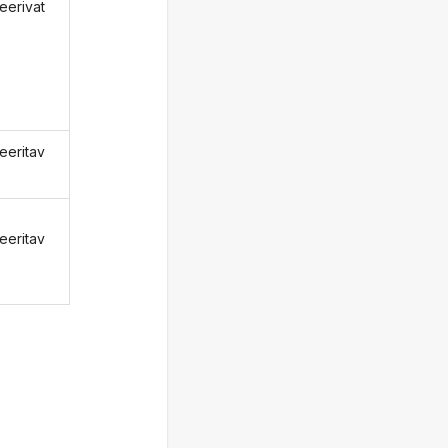
eerivat
eeritav
eeritav