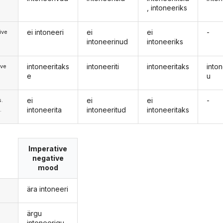
, intoneeriks
ei intoneeri
ei
ei
-
ive
intoneerinud
intoneeriks
intoneeritaks
intoneeriti
intoneeritaks
into
ive
e
u
ei
ei
ei
-
s.
intoneerita
intoneeritud
intoneeritaks
.
Imperative
negative
mood
ära intoneeri
ärgu
intoneerigu