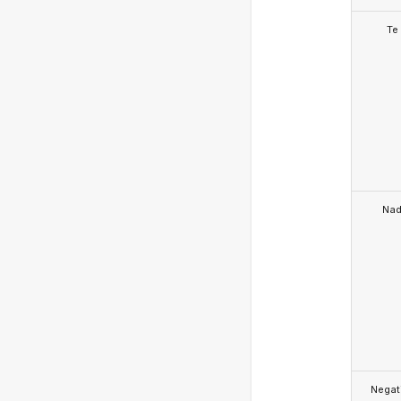
Te
Na
Negat