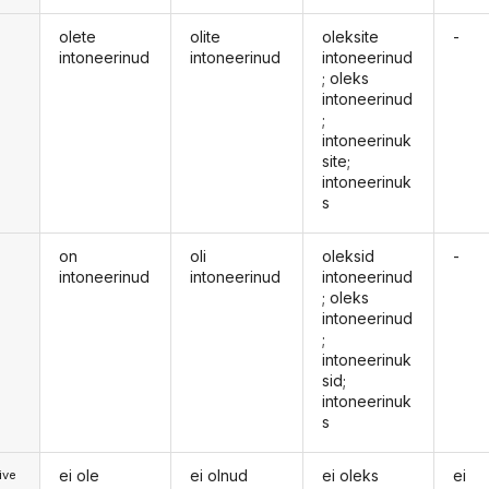
olete
olite
oleksite
-
intoneerinud
intoneerinud
intoneerinud
; oleks
intoneerinud
;
intoneerinuk
site;
intoneerinuk
s
on
oli
oleksid
-
d
intoneerinud
intoneerinud
intoneerinud
; oleks
intoneerinud
;
intoneerinuk
sid;
intoneerinuk
s
ei ole
ei olnud
ei oleks
ei
ive