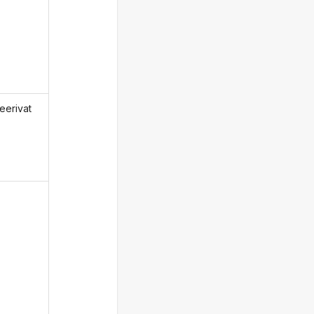
eerivat