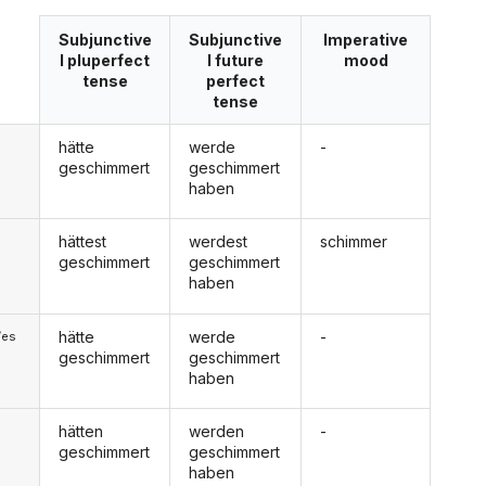
Subjunctive
Subjunctive
Imperative
I pluperfect
I future
mood
tense
perfect
tense
hätte
werde
-
geschimmert
geschimmert
haben
hättest
werdest
schimmer
geschimmert
geschimmert
haben
hätte
werde
-
/es
geschimmert
geschimmert
haben
hätten
werden
-
geschimmert
geschimmert
haben