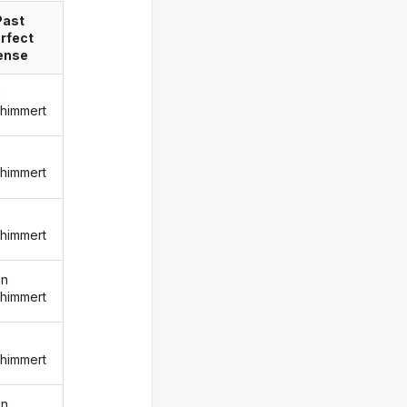
Past
rfect
ense
e
himmert
himmert
himmert
en
himmert
himmert
en