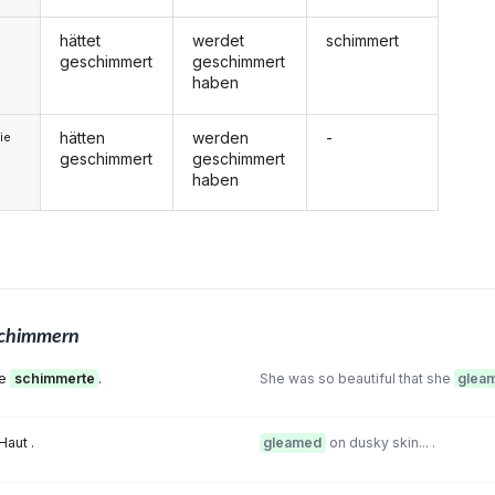
hättet
werdet
schimmert
geschimmert
geschimmert
haben
hätten
werden
-
ie
geschimmert
geschimmert
haben
chimmern
ie
schimmerte
.
She was so beautiful that she
glea
Haut .
gleamed
on dusky skin... .