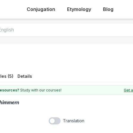
Conjugation
Etymology
Blog
es (5)
Details
 resources?
Study with our courses!
Get 
chimmern
Translation