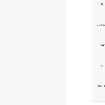
Du
Er/sie
Wir
Ihr
Sie/d