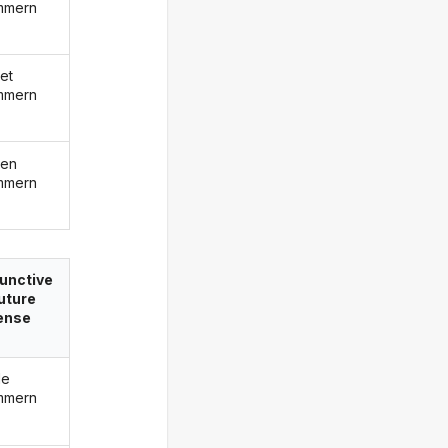
mmern
et
mmern
den
mmern
unctive
future
ense
de
mmern