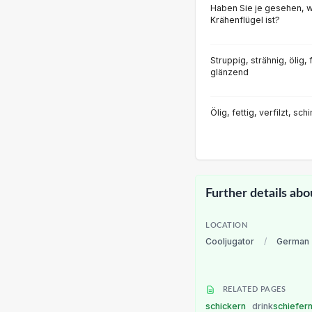
Haben Sie je gesehen, 
Krähenflügel ist?
Struppig, strähnig, ölig, 
glänzend
Ölig, fettig, verfilzt, s
Further details abo
LOCATION
Cooljugator
/
German
RELATED PAGES
schickern
drink
schiefer