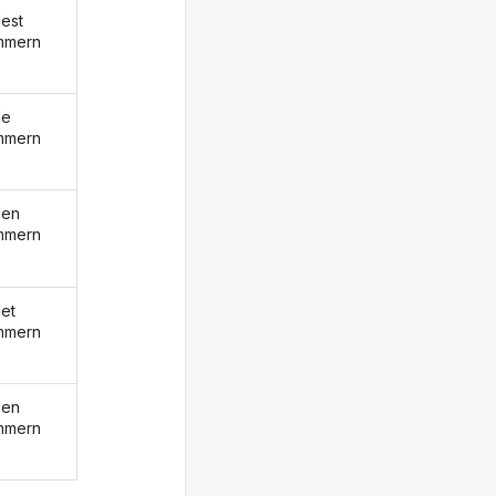
est
mmern
de
mmern
den
mmern
et
mmern
den
mmern