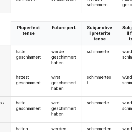
schimmern
gesc
Pluperfect
Future perf.
Subjunctive
Subj
tense
II preterite
II
tense
t
hatte
werde
schimmerte
wür
geschimmert
geschimmert
schi
haben
hattest
wirst
schimmertes
würd
geschimmert
geschimmert
t
schi
haben
hatte
wird
schimmerte
wür
/es
geschimmert
geschimmert
schi
haben
hatten
werden
schimmerten
wür