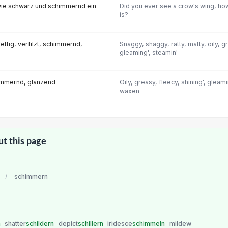
wie schwarz und schimmernd ein
Did you ever see a crow's wing, how
is?
fettig, verfilzt, schimmernd,
Snaggy, shaggy, ratty, matty, oily, gr
gleaming', steamin'
chimmernd, glänzend
Oily, greasy, fleecy, shining', gleami
waxen
ut this page
/
schimmern
n
shatter
schildern
depict
schillern
iridesce
schimmeln
mildew