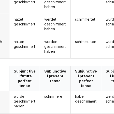
geschimmert
geschimmert
schi
haben
hattet
werdet
schimmertet
würd
geschimmert
geschimmert
schi
haben
hatten
werden
schimmerten
wür
ie
geschimmert
geschimmert
schi
haben
Subjunctive
Subjunctive
Subjunctive
Subj
II future
I present
I present
I 
perfect
tense
perfect
t
tense
tense
würde
schimmere
habe
wer
geschimmert
geschimmert
schi
haben