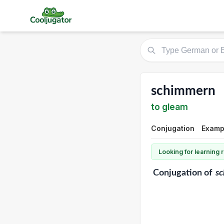
schimmern
to gleam
Conjugation
Exampl
Looking for learning
Conjugation
of
s