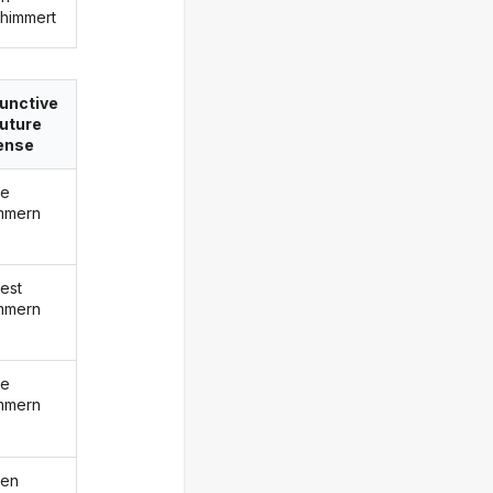
himmert
unctive
 future
ense
de
mmern
est
mmern
de
mmern
den