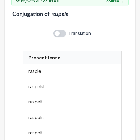
Study with our courses!
course →
Conjugation
of
raspeln
Translation
Present tense
rasple
raspelst
raspelt
raspeln
raspelt