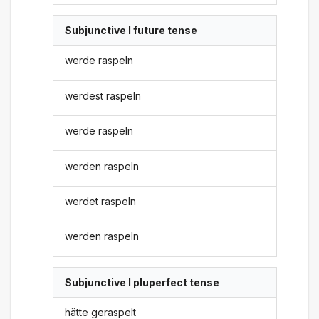
Subjunctive I future tense
werde raspeln
werdest raspeln
werde raspeln
werden raspeln
werdet raspeln
werden raspeln
Subjunctive I pluperfect tense
hätte geraspelt