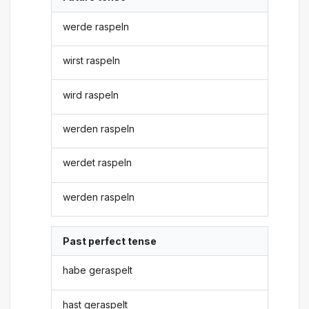
werde raspeln
wirst raspeln
wird raspeln
werden raspeln
werdet raspeln
werden raspeln
Past perfect tense
habe geraspelt
hast geraspelt