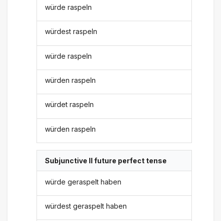
würde raspeln
würdest raspeln
würde raspeln
würden raspeln
würdet raspeln
würden raspeln
Subjunctive II future perfect tense
würde geraspelt haben
würdest geraspelt haben