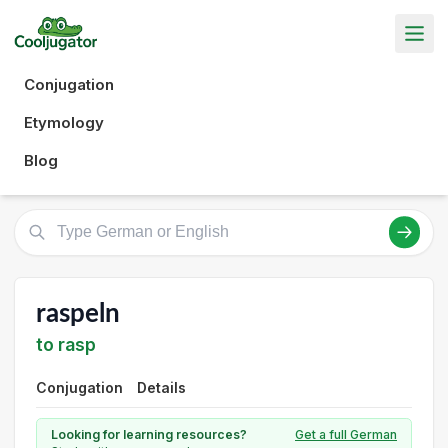
Conjugation
Etymology
Blog
raspeln
to rasp
Conjugation
Details
Looking for learning resources?
Get a full German