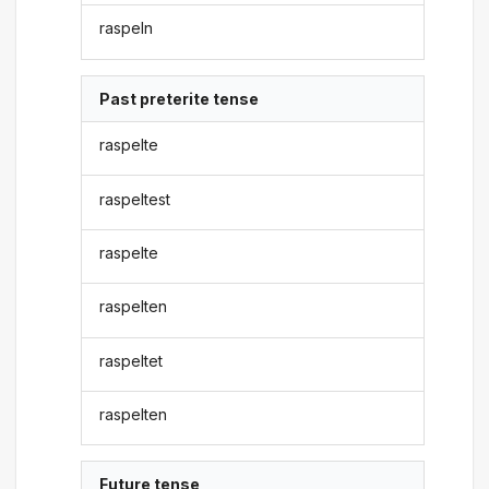
raspeln
Past preterite tense
raspelte
raspeltest
raspelte
raspelten
raspeltet
raspelten
Future tense