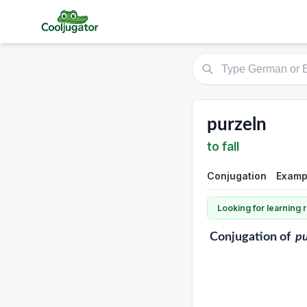
purzeln
to fall
Conjugation
Exampl
Looking for learning
Conjugation
of
pu