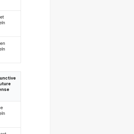
et
eln
den
eln
unctive
future
ense
de
eln
est