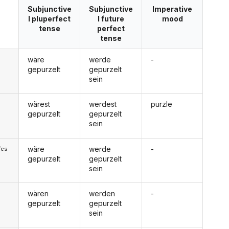
Subjunctive
Subjunctive
Imperative
I pluperfect
I future
mood
tense
perfect
tense
wäre
werde
-
gepurzelt
gepurzelt
sein
wärest
werdest
purzle
gepurzelt
gepurzelt
sein
wäre
werde
-
/es
gepurzelt
gepurzelt
sein
wären
werden
-
gepurzelt
gepurzelt
sein