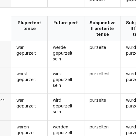
Pluperfect
Future perf.
Subjunctive
Subj
tense
II preterite
II
tense
t
war
werde
purzelte
wür
gepurzelt
gepurzelt
purz
sein
warst
wirst
purzeltest
würd
gepurzelt
gepurzelt
purz
sein
war
wird
purzelte
wür
/es
gepurzelt
gepurzelt
purz
sein
waren
werden
purzelten
wür
gepurzelt
gepurzelt
purz