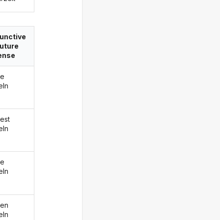
unctive
 future
ense
de
eln
est
eln
de
eln
den
eln