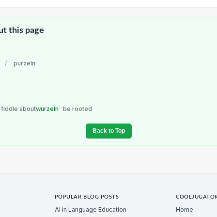
ut this page
/
purzeln
fiddle about
wurzeln
be rooted
Back to Top
POPULAR BLOG POSTS
COOLJUGATO
AI in Language Education
Home