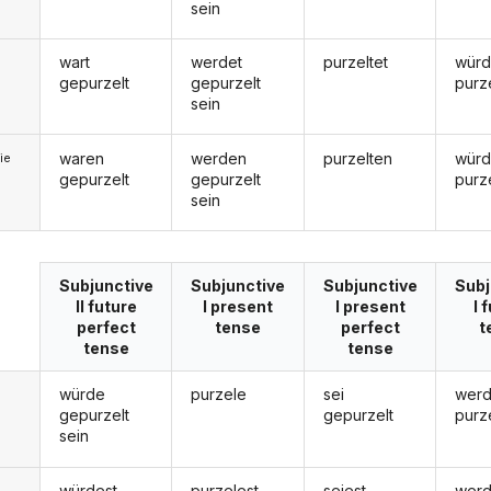
sein
wart
werdet
purzeltet
würd
gepurzelt
gepurzelt
purz
sein
waren
werden
purzelten
wür
ie
gepurzelt
gepurzelt
purz
sein
Subjunctive
Subjunctive
Subjunctive
Subj
II future
I present
I present
I 
perfect
tense
perfect
t
tense
tense
würde
purzele
sei
wer
gepurzelt
gepurzelt
purz
sein
würdest
purzelest
seiest
werd