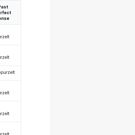
Past
rfect
ense
rzelt
rzelt
epurzelt
rzelt
rzelt
rzelt