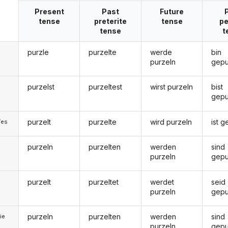
Present
Past
Future
tense
preterite
tense
pe
tense
t
purzle
purzelte
werde
bin
purzeln
gepu
purzelst
purzeltest
wirst purzeln
bist
gepu
purzelt
purzelte
wird purzeln
ist g
/es
purzeln
purzelten
werden
sind
purzeln
gepu
purzelt
purzeltet
werdet
seid
purzeln
gepu
purzeln
purzelten
werden
sind
ie
purzeln
gepu