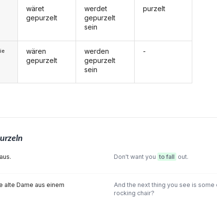
wäret
werdet
purzelt
gepurzelt
gepurzelt
sein
wären
werden
-
ie
gepurzelt
gepurzelt
sein
urzeln
aus.
Don't want you
to fall
out.
e alte Dame aus einem
And the next thing you see is some o
rocking chair?