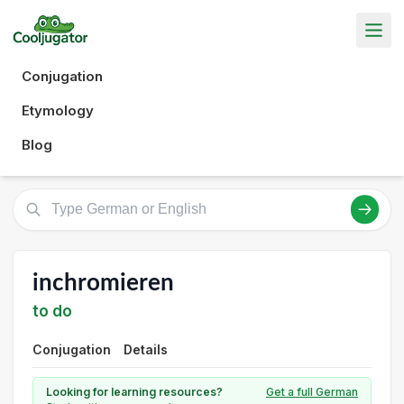
Conjugation
Etymology
Blog
inchromieren
to do
Conjugation
Details
Looking for learning resources?
Get a full German