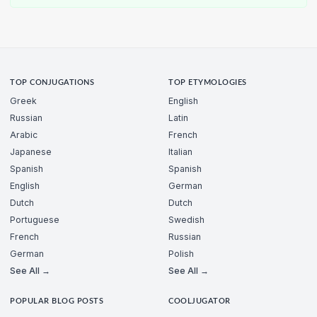
TOP CONJUGATIONS
TOP ETYMOLOGIES
Greek
English
Russian
Latin
Arabic
French
Japanese
Italian
Spanish
Spanish
English
German
Dutch
Dutch
Portuguese
Swedish
French
Russian
German
Polish
See All →
See All →
POPULAR BLOG POSTS
COOLJUGATOR