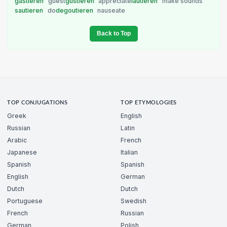
gastieren
guest
gustieren
appreciate
lautieren
make sounds
sautieren
do
degoutieren
nauseate
Back to Top
TOP CONJUGATIONS
TOP ETYMOLOGIES
Greek
English
Russian
Latin
Arabic
French
Japanese
Italian
Spanish
Spanish
English
German
Dutch
Dutch
Portuguese
Swedish
French
Russian
German
Polish