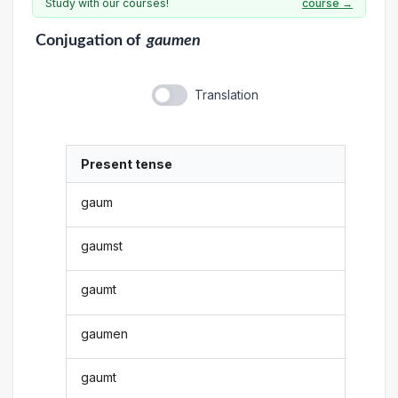
Study with our courses!
course →
Conjugation
of
gaumen
Translation
Present tense
gaum
gaumst
gaumt
gaumen
gaumt