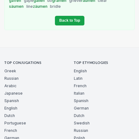
gaffen
gape
gallen
do
grämen
grieve
räumen
clear
säumen
line
zäumen
bridle
Back to Top
TOP CONJUGATIONS
TOP ETYMOLOGIES
Greek
English
Russian
Latin
Arabic
French
Japanese
Italian
Spanish
Spanish
English
German
Dutch
Dutch
Portuguese
Swedish
French
Russian
German
Polish