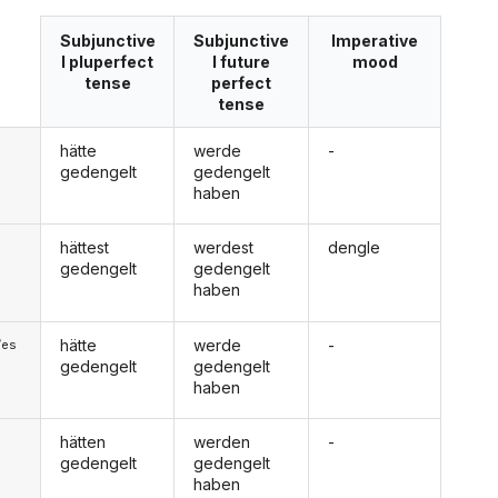
Subjunctive
Subjunctive
Imperative
I pluperfect
I future
mood
tense
perfect
tense
hätte
werde
-
gedengelt
gedengelt
haben
hättest
werdest
dengle
gedengelt
gedengelt
haben
hätte
werde
-
/es
gedengelt
gedengelt
haben
hätten
werden
-
gedengelt
gedengelt
haben