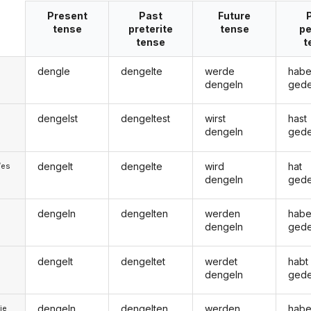
Present
Past
Future
tense
preterite
tense
pe
tense
t
dengle
dengelte
werde
hab
dengeln
gede
dengelst
dengeltest
wirst
hast
dengeln
gede
dengelt
dengelte
wird
hat
/es
dengeln
gede
dengeln
dengelten
werden
hab
dengeln
gede
dengelt
dengeltet
werdet
habt
dengeln
gede
dengeln
dengelten
werden
hab
ie