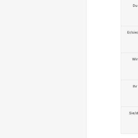
Du
Er/sie
Wir
Ihr
Sie/d