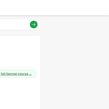
a full German course →