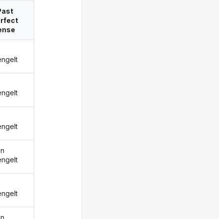
Past
rfect
ense
e
ngelt
ngelt
ngelt
en
ngelt
ngelt
en