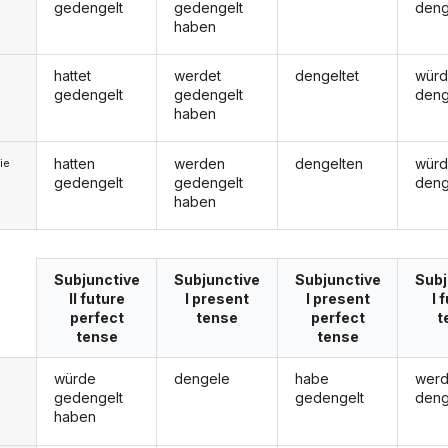
gedengelt
gedengelt
deng
haben
hattet
werdet
dengeltet
würd
gedengelt
gedengelt
deng
haben
hatten
werden
dengelten
wür
ie
gedengelt
gedengelt
deng
haben
Subjunctive
Subjunctive
Subjunctive
Subj
II future
I present
I present
I 
perfect
tense
perfect
t
tense
tense
würde
dengele
habe
wer
gedengelt
gedengelt
deng
haben