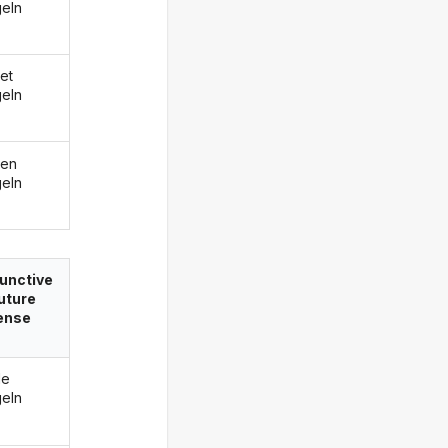
eln
et
eln
den
eln
unctive
future
ense
de
eln