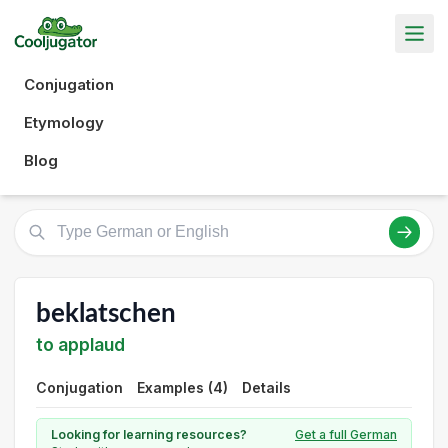
Conjugation
Etymology
Blog
beklatschen
to applaud
Conjugation
Examples (4)
Details
Looking for learning resources?
Get a full German