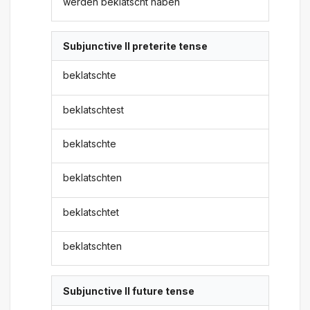
werden beklatscht haben
Subjunctive II preterite tense
beklatschte
beklatschtest
beklatschte
beklatschten
beklatschtet
beklatschten
Subjunctive II future tense