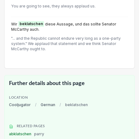
You are going to see, they always applaud us.
Wir
beklatschen
diese Aussage, und das sollte Senator
McCarthy auch.
"... and the Republic cannot endure very long as a one-party
system." We applaud that statement and we think Senator
McCarthy ought to.
Further details about this page
LOCATION
Cooljugator
/
German
/
beklatschen
RELATED PAGES
abklatschen
parry