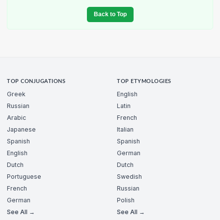
Back to Top
TOP CONJUGATIONS
TOP ETYMOLOGIES
Greek
English
Russian
Latin
Arabic
French
Japanese
Italian
Spanish
Spanish
English
German
Dutch
Dutch
Portuguese
Swedish
French
Russian
German
Polish
See All →
See All →