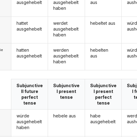
ausgehebelt
ausgehebelt
aus
aush
haben
hattet
werdet
hebeltet aus
würd
ausgehebelt
ausgehebelt
aush
haben
hatten
werden
hebelten
wür
ie
ausgehebelt
ausgehebelt
aus
aush
haben
Subjunctive
Subjunctive
Subjunctive
Subj
II future
I present
I present
I 
perfect
tense
perfect
t
tense
tense
würde
hebele aus
habe
wer
ausgehebelt
ausgehebelt
aush
haben