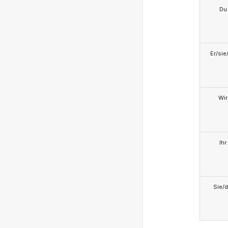
Du
Er/sie
Wir
Ihr
Sie/d