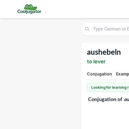
aushebeln
to lever
Conjugation
Exampl
Looking for learning
Conjugation
of
a