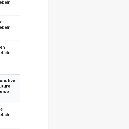
ebeln
et
ebeln
den
ebeln
unctive
future
ense
de
ebeln