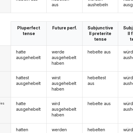
aus
aushebeln
ausg
Pluperfect
Future perf.
Subjunctive
Subj
tense
II preterite
II
tense
t
hatte
werde
hebelte aus
wür
ausgehebelt
ausgehebelt
aush
haben
hattest
wirst
hebeltest
würd
ausgehebelt
ausgehebelt
aus
aush
haben
hatte
wird
hebelte aus
wür
/es
ausgehebelt
ausgehebelt
aush
haben
hatten
werden
hebelten
wür