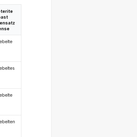
terite
past
ensatz
ense
ebelte
ebeltes
ebelte
ebelten