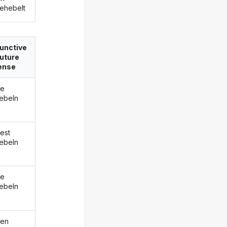
ehebelt
unctive
 future
ense
de
ebeln
est
ebeln
de
ebeln
den