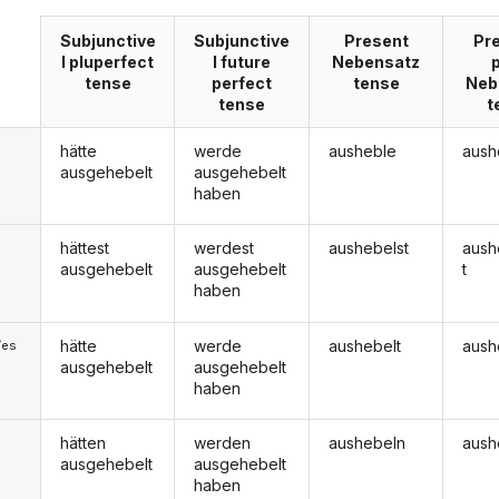
Subjunctive
Subjunctive
Present
Pre
I pluperfect
I future
Nebensatz
tense
perfect
tense
Neb
tense
t
hätte
werde
ausheble
aush
ausgehebelt
ausgehebelt
haben
hättest
werdest
aushebelst
aush
ausgehebelt
ausgehebelt
t
haben
hätte
werde
aushebelt
aush
/es
ausgehebelt
ausgehebelt
haben
hätten
werden
aushebeln
aush
ausgehebelt
ausgehebelt
haben