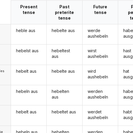
Present
Past
Future
tense
preterite
tense
pe
tense
t
heble aus
hebelte aus
werde
hab
aushebeln
ausg
hebelst aus
hebeltest
wirst
hast
aus
aushebeln
ausg
hebelt aus
hebelte aus
wird
hat
/es
aushebeln
ausg
hebeln aus
hebelten
werden
hab
aus
aushebeln
ausg
hebelt aus
hebeltet aus
werdet
habt
aushebeln
ausg
hebeln aus
hebelten
werden
hab
ie