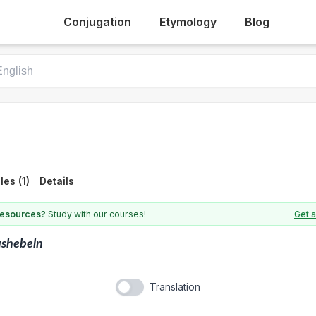
Conjugation
Etymology
Blog
es (1)
Details
 resources?
Study with our courses!
Get 
ushebeln
Translation