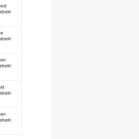
est
ebeln
de
ebeln
den
ebeln
et
ebeln
den
ebeln