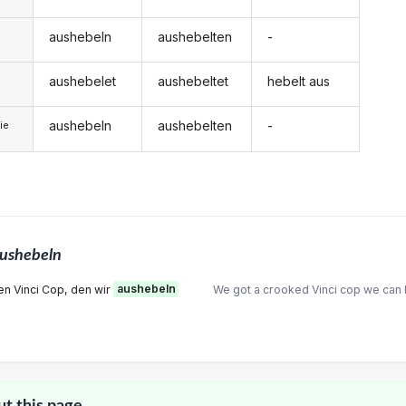
aushebeln
aushebelten
-
aushebelet
aushebeltet
hebelt aus
aushebeln
aushebelten
-
ie
ushebeln
en Vinci Cop, den wir
aushebeln
We got a crooked Vinci cop we can l
ut this page