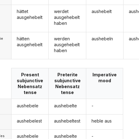
hättet
werdet
aushebelt
aush
ausgehebelt
ausgehebelt
haben
hätten
werden
aushebeln
aush
ie
ausgehebelt
ausgehebelt
haben
Present
Preterite
Imperative
subjunctive
subjunctive
mood
Nebensatz
Nebensatz
tense
tense
aushebele
aushebelte
-
aushebelest
aushebeltest
heble aus
aushebele
aushebelte
-
/es