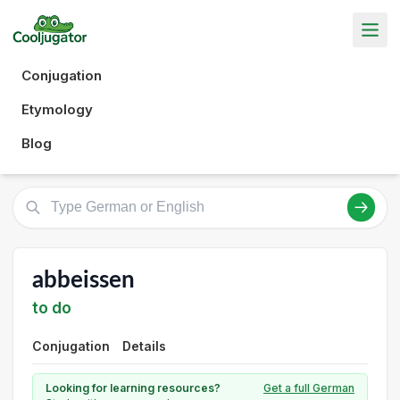
Conjugation
Etymology
Blog
abbeissen
to do
Conjugation
Details
Looking for learning resources?
Get a full German