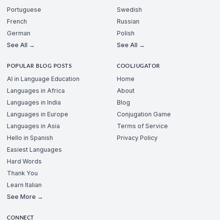
Portuguese
Swedish
French
Russian
German
Polish
See All →
See All →
POPULAR BLOG POSTS
COOLJUGATOR
AI in Language Education
Home
Languages in Africa
About
Languages in India
Blog
Languages in Europe
Conjugation Game
Languages in Asia
Terms of Service
Hello in Spanish
Privacy Policy
Easiest Languages
Hard Words
Thank You
Learn Italian
See More →
CONNECT