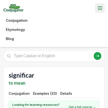
Conjugation
Etymology
Blog
significar
to mean
Conjugation
Examples (33)
Details
Looking for learning resources?
Get a full course →