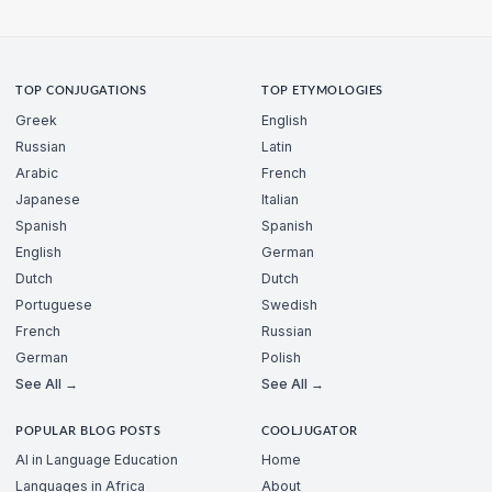
TOP CONJUGATIONS
TOP ETYMOLOGIES
Greek
English
Russian
Latin
Arabic
French
Japanese
Italian
Spanish
Spanish
English
German
Dutch
Dutch
Portuguese
Swedish
French
Russian
German
Polish
See All →
See All →
POPULAR BLOG POSTS
COOLJUGATOR
AI in Language Education
Home
Languages in Africa
About