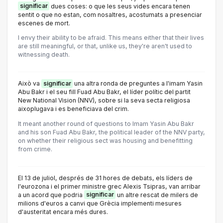
significar
dues coses: o que les seus vides encara tenen
sentit o que no estan, com nosaltres, acostumats a presenciar
escenes de mort.
I envy their ability to be afraid. This means either that their lives
are still meaningful, or that, unlike us, they're aren't used to
witnessing death.
Això va
significar
una altra ronda de preguntes a l'imam Yasin
Abu Bakr i el seu fill Fuad Abu Bakr, el líder polític del partit
New National Vision (NNV), sobre si la seva secta religiosa
aixoplugava i es beneficiava del crim.
It meant another round of questions to Imam Yasin Abu Bakr
and his son Fuad Abu Bakr, the political leader of the NNV party,
on whether their religious sect was housing and benefitting
from crime.
El 13 de juliol, després de 31 hores de debats, els líders de
l'eurozona i el primer ministre grec Alexis Tsipras, van arribar
a un acord que podria
significar
un altre rescat de milers de
milions d'euros a canvi que Grècia implementi mesures
d'austeritat encara més dures.