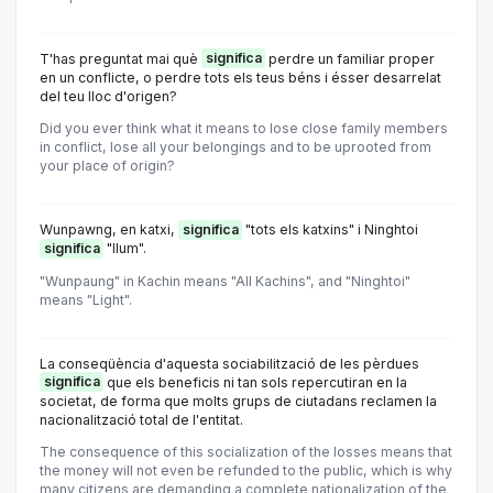
T'has preguntat mai què
significa
perdre un familiar proper
en un conflicte, o perdre tots els teus béns i ésser desarrelat
del teu lloc d'origen?
Did you ever think what it means to lose close family members
in conflict, lose all your belongings and to be uprooted from
your place of origin?
Wunpawng, en katxi,
significa
"tots els katxins" i Ninghtoi
significa
"llum".
"Wunpaung" in Kachin means "All Kachins", and "Ninghtoi"
means "Light".
La conseqüència d'aquesta sociabilització de les pèrdues
significa
que els beneficis ni tan sols repercutiran en la
societat, de forma que molts grups de ciutadans reclamen la
nacionalització total de l'entitat.
The consequence of this socialization of the losses means that
the money will not even be refunded to the public, which is why
many citizens are demanding a complete nationalization of the