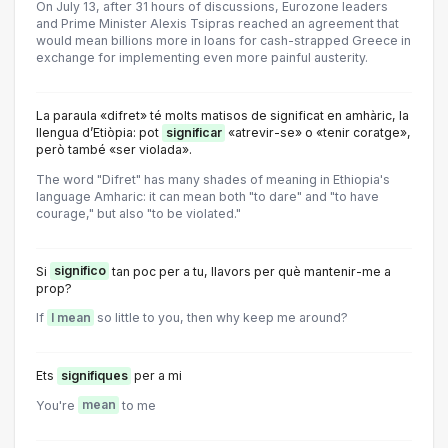
On July 13, after 31 hours of discussions, Eurozone leaders
and Prime Minister Alexis Tsipras reached an agreement that
would mean billions more in loans for cash-strapped Greece in
exchange for implementing even more painful austerity.
La paraula «difret» té molts matisos de significat en amhàric, la
llengua d’Etiòpia: pot
significar
«atrevir-se» o «tenir coratge»,
però també «ser violada».
The word "Difret" has many shades of meaning in Ethiopia's
language Amharic: it can mean both "to dare" and "to have
courage," but also "to be violated."
Si
significo
tan poc per a tu, llavors per què mantenir-me a
prop?
If
I mean
so little to you, then why keep me around?
Ets
signifiques
per a mi
You're
mean
to me