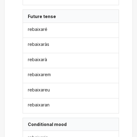
Future tense
rebaixaré
rebaixaràs
rebaixarà
rebaixarem
rebaixareu
rebaixaran
Conditional mood