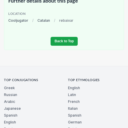
Further details about this page
LOCATION
Cooljugator
/
Catalan
/
rebaixar
Back to Top
TOP CONJUGATIONS
TOP ETYMOLOGIES
Greek
English
Russian
Latin
Arabic
French
Japanese
Italian
Spanish
Spanish
English
German