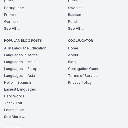
Dutch
Dutch
Portuguese
Swedish
French
Russian
German
Polish
See All →
See All →
POPULAR BLOG POSTS
COOLJUGATOR
AI in Language Education
Home
Languages in Africa
About
Languages in India
Blog
Languages in Europe
Conjugation Game
Languages in Asia
Terms of Service
Hello in Spanish
Privacy Policy
Easiest Languages
Hard Words
Thank You
Learn Italian
See More →