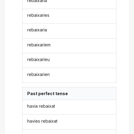
rebaixaria
rebaixaries
rebaixaria
rebaixaríem
rebaixaríeu
rebaixarien
Past perfect tense
havia rebaixat
havies rebaixat