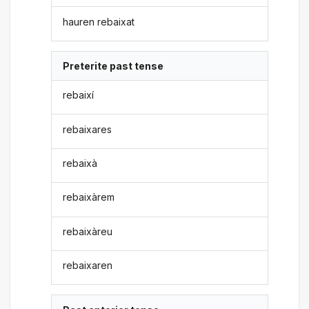
hauren rebaixat
Preterite past tense
rebaixí
rebaixares
rebaixà
rebaixàrem
rebaixàreu
rebaixaren