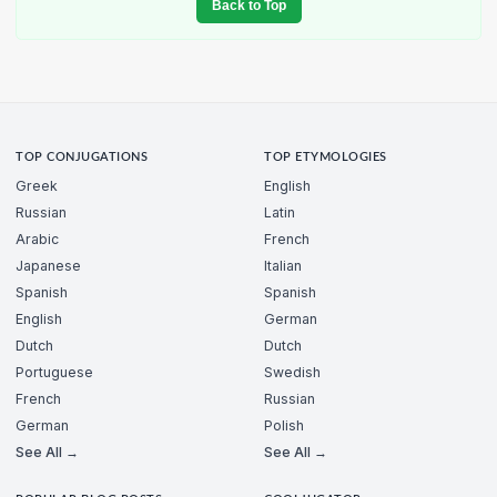
Back to Top
TOP CONJUGATIONS
TOP ETYMOLOGIES
Greek
English
Russian
Latin
Arabic
French
Japanese
Italian
Spanish
Spanish
English
German
Dutch
Dutch
Portuguese
Swedish
French
Russian
German
Polish
See All →
See All →