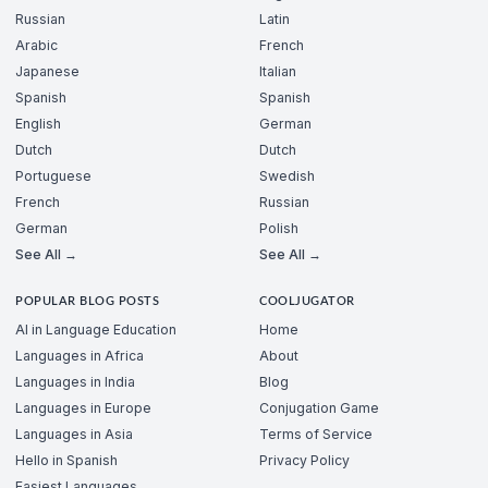
Russian
Latin
Arabic
French
Japanese
Italian
Spanish
Spanish
English
German
Dutch
Dutch
Portuguese
Swedish
French
Russian
German
Polish
See All →
See All →
POPULAR BLOG POSTS
COOLJUGATOR
AI in Language Education
Home
Languages in Africa
About
Languages in India
Blog
Languages in Europe
Conjugation Game
Languages in Asia
Terms of Service
Hello in Spanish
Privacy Policy
Easiest Languages