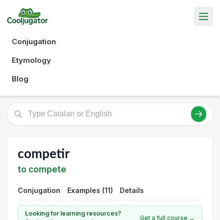
Conjugation
Etymology
Blog
competir
to compete
Conjugation
Examples (11)
Details
Looking for learning resources?
Get a full course →