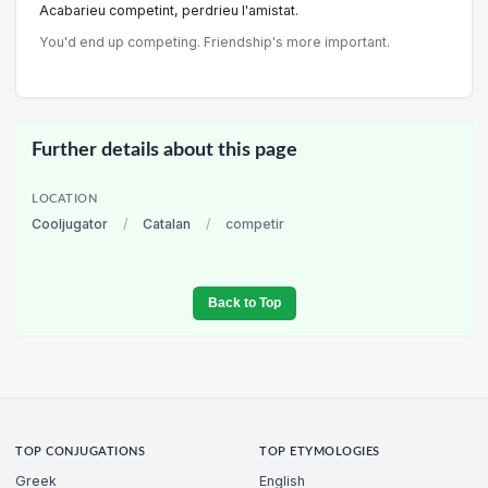
Acabarieu competint, perdrieu I'amistat.
You'd end up competing. Friendship's more important.
Further details about this page
LOCATION
Cooljugator
/
Catalan
/
competir
Back to Top
TOP CONJUGATIONS
TOP ETYMOLOGIES
Greek
English