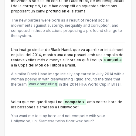
moviments socials en contra de l'austeritat, de les desigualtats
i de la corrupció, i que han competit en aquestes eleccions
proposant un canvi profund en el sistema.
The new parties were born as a result of recent social
movements against austerity, inequality and corruption, and
competed in these elections proposing a profound change to
the system.
Una imatge similar de Black Hand, que va aparèixer inicialment
en juliol del 2014, mostra una dona posant amb una ampolla de
rentavaixelles més o menys a l'hora en què l'equip
competia
a la Copa del Món de Futbol a Brasil.
A similar Black Hand image initially appeared in July 2014 with a
woman posing in with dishwashing liquid around the time that
the team
was competing
in the 2014 FIFA World Cup in Brazil.
Voleu que em quedi aquí i no
competeixi
amb vostra hora de
les bessones siameses a Hollywood?
You want me to stay here and not compete with your
Hollywood, uh, Siamese twins floor wax hour?