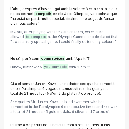
L'abril, després d'haver jugat amb la selecció catalana, a la qual
no es permet
competir
en els Jocs Olímpics, va declarar que
"ha estat un partit molt especial, finalment he pogut defensar
els meus colors".
In April, after playing with the Catalan team, which is not
allowed
to compete
at the Olympic Games, she declared that
"it was a very special game, I could finally defend my colours".
Ho sé, però com
competeixes
amb "Apa tu"?
I know, but how do
you compete
with "Bam!"?
Cita el senyor Junichi Kawai, un nadador cec que ha competit
en els Paralímpics 6 vegades consecutives i ha guanyat un
total de 21 medalles (5 d'or, 9 de plata i 7 de bronze):
She quotes Mr. Junichi Kawai, a blind swimmer who has
competed in the Paralympics 6 consecutive times and has won
a total of 21 medals (5 gold medals, 9 silver and 7 bronze):
Es tracta de partits nous nascuts com a resultat dels últims