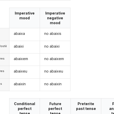
Imperative
Imperative
mood
negative
mood
abaixa
no abaixis
abaixi
no abaixi
Vostè
abaixem
no abaixem
res
abaixeu
no abaixeu
res
abaixin
no abaixin
)s
Conditional
Future
Preterite
perfect
perfect
past tense
an
tense
tense
t