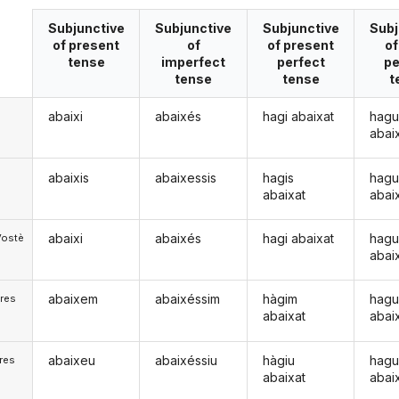
Subjunctive
Subjunctive
Subjunctive
Subj
of present
of
of present
of
tense
imperfect
perfect
pe
tense
tense
t
abaixi
abaixés
hagi abaixat
hagu
abai
abaixis
abaixessis
hagis
hagu
abaixat
abai
abaixi
abaixés
hagi abaixat
hagu
Vostè
abai
abaixem
abaixéssim
hàgim
hagu
res
abaixat
abai
abaixeu
abaixéssiu
hàgiu
hagu
res
abaixat
abai