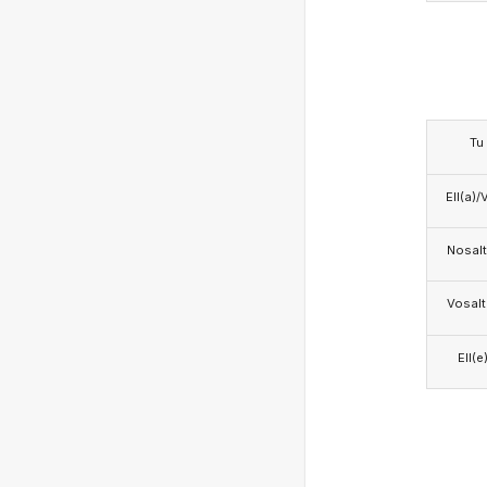
Tu
Ell(a)/
Nosalt
Vosalt
Ell(e