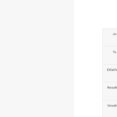
Jo
Tu
Ell(a)/
Nosalt
Vosalt