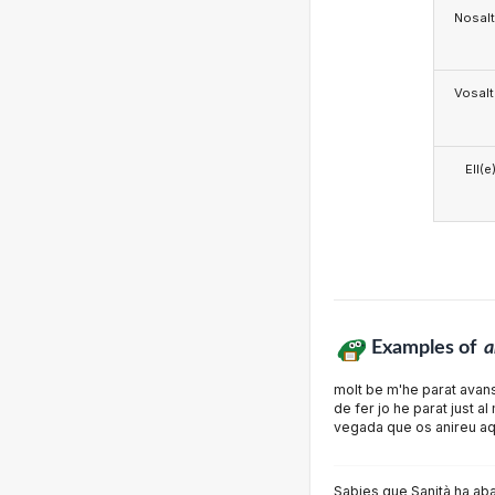
Nosalt
Vosalt
Ell(e
Examples of
a
molt be m'he parat avans
de fer jo he parat just a
vegada que os anireu aq
Sabies que Sanità ha aba