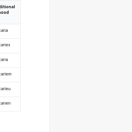
itional
ood
xaria
xaries
xaria
xaríem
xaríeu
xarien