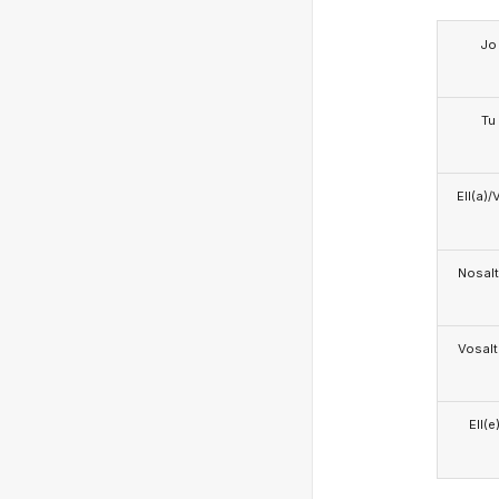
Jo
Tu
Ell(a)/
Nosalt
Vosalt
Ell(e