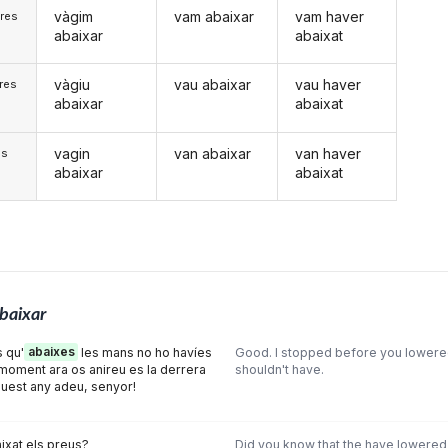
vàgim
vam abaixar
vam haver
res
abaixar
abaixat
vàgiu
vau abaixar
vau haver
res
abaixar
abaixat
vagin
van abaixar
van haver
)s
abaixar
abaixat
baixar
 qu'
abaixes
les mans no ho havíes
Good. l stopped before you lowere
l moment ara os anireu es la derrera
shouldn't have.
uest any adeu, senyor!
ixat els preus?
Did you know that the have lowered 