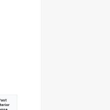
Past
terior
ense