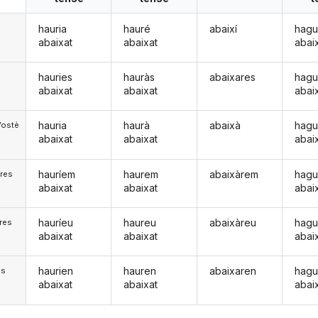
hauria
hauré
abaixí
hagu
abaixat
abaixat
abai
hauries
hauràs
abaixares
hagu
abaixat
abaixat
abai
hauria
haurà
abaixà
hag
Vostè
abaixat
abaixat
abai
hauríem
haurem
abaixàrem
hag
res
abaixat
abaixat
abai
hauríeu
haureu
abaixàreu
hagu
res
abaixat
abaixat
abai
haurien
hauren
abaixaren
hagu
)s
abaixat
abaixat
abai