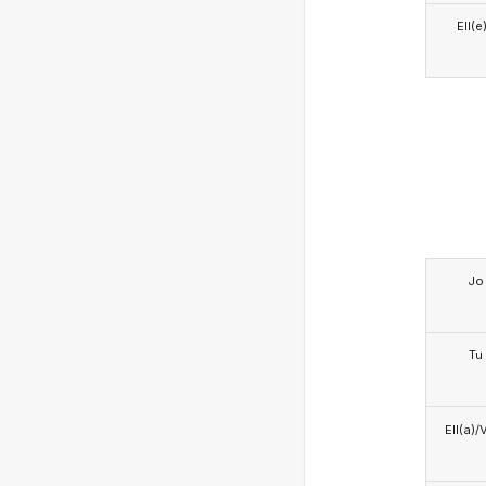
Ell(e
Jo
Tu
Ell(a)/