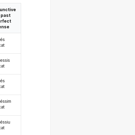
unctive
 past
rfect
ense
és
xat
essis
xat
és
xat
éssim
xat
éssiu
xat