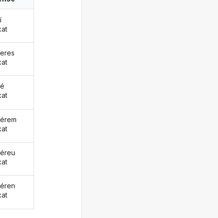
í
xat
eres
xat
ué
xat
uérem
xat
éreu
xat
éren
xat