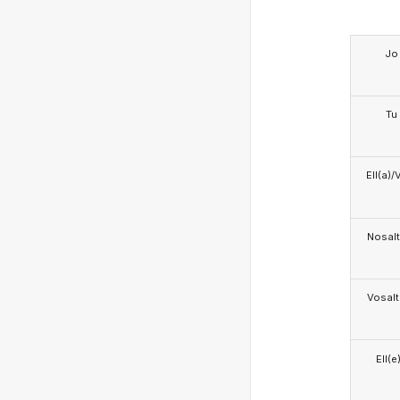
Jo
Tu
Ell(a)/
Nosalt
Vosalt
Ell(e