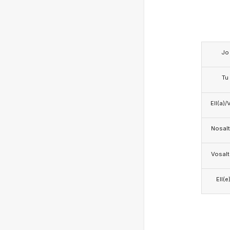
Jo
Tu
Ell(a)/
Nosalt
Vosalt
Ell(e