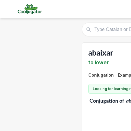
abaixar
to lower
Conjugation
Exampl
Looking for learning
Conjugation
of
ab