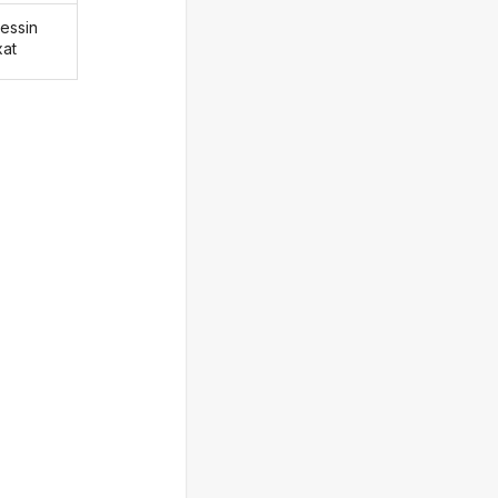
essin
xat