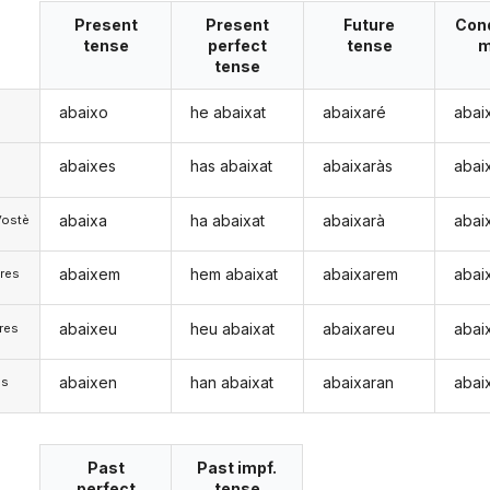
Present
Present
Future
Cond
tense
perfect
tense
m
tense
abaixo
he abaixat
abaixaré
abai
abaixes
has abaixat
abaixaràs
abai
abaixa
ha abaixat
abaixarà
abai
Vostè
abaixem
hem abaixat
abaixarem
abai
res
abaixeu
heu abaixat
abaixareu
abai
res
abaixen
han abaixat
abaixaran
abai
)s
Past
Past impf.
perfect
tense