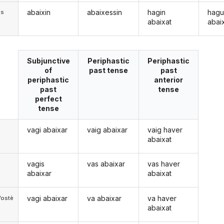
abaixin
abaixessin
hagin
hagu
)s
abaixat
abai
Subjunctive
Periphastic
Periphastic
of
past tense
past
periphastic
anterior
past
tense
perfect
tense
vagi abaixar
vaig abaixar
vaig haver
abaixat
vagis
vas abaixar
vas haver
abaixar
abaixat
vagi abaixar
va abaixar
va haver
Vostè
abaixat