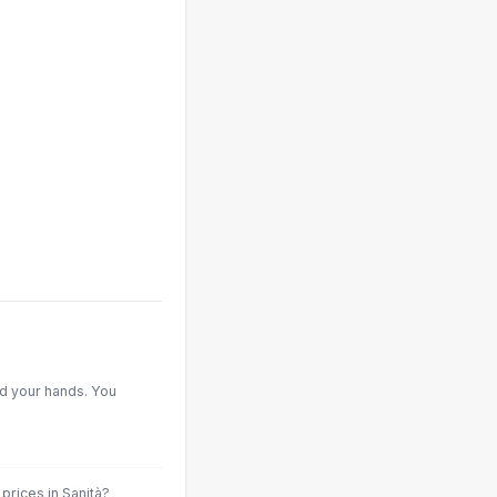
d your hands. You
prices in Sanità?