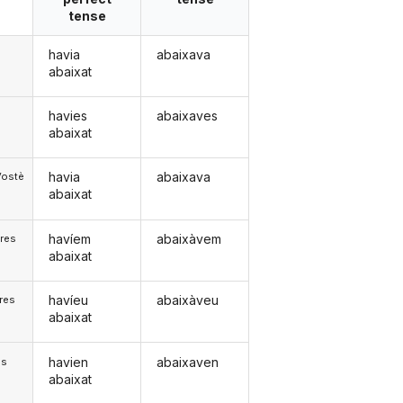
tense
havia
abaixava
abaixat
havies
abaixaves
abaixat
havia
abaixava
Vostè
abaixat
havíem
abaixàvem
res
abaixat
havíeu
abaixàveu
res
abaixat
havien
abaixaven
)s
abaixat