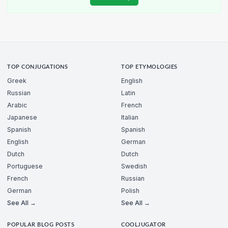
TOP CONJUGATIONS
TOP ETYMOLOGIES
Greek
English
Russian
Latin
Arabic
French
Japanese
Italian
Spanish
Spanish
English
German
Dutch
Dutch
Portuguese
Swedish
French
Russian
German
Polish
See All →
See All →
POPULAR BLOG POSTS
COOLJUGATOR