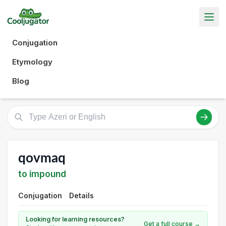
Conjugation
Etymology
Blog
qovmaq
to impound
Conjugation
Details
Looking for learning resources?
Get a full course →