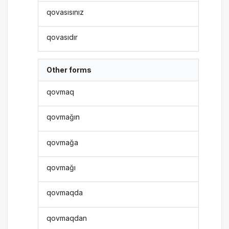
qovasısınız
qovasıdır
Other forms
qovmaq
qovmağın
qovmağa
qovmağı
qovmaqda
qovmaqdan