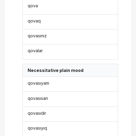
qova
qovaq
qovasınız
qovalar
Necessitative plain mood
qovasıyam
qovasısan
qovasıdır
qovasıyıq