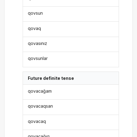
qovsun
qovaq
qovasınız
qovsunlar
Future definite tense
qovacağam
qovacaqsan
qovacaq
qovacağıq