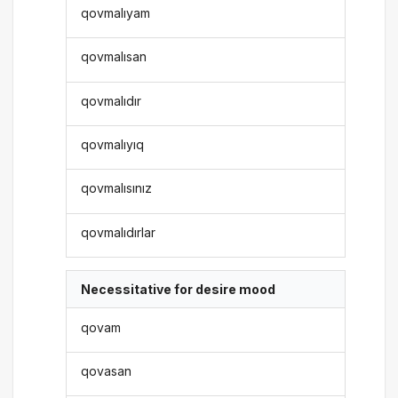
qovmalıyam
qovmalısan
qovmalıdır
qovmalıyıq
qovmalısınız
qovmalıdırlar
Necessitative for desire mood
qovam
qovasan