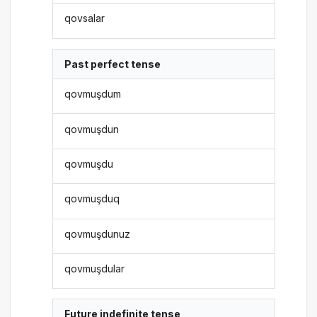
qovsalar
Past perfect tense
qovmuşdum
qovmuşdun
qovmuşdu
qovmuşduq
qovmuşdunuz
qovmuşdular
Future indefinite tense