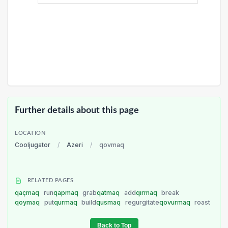
Further details about this page
LOCATION
Cooljugator
/
Azeri
/
qovmaq
RELATED PAGES
qaçmaq
run
qapmaq
grab
qatmaq
add
qırmaq
break
qoymaq
put
qurmaq
build
qusmaq
regurgitate
qovurmaq
roast
Back to Top