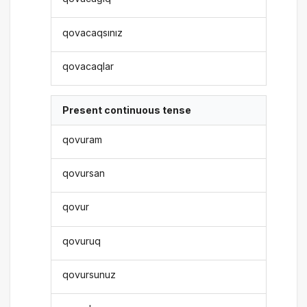
qovacaqsınız
qovacaqlar
Present continuous tense
qovuram
qovursan
qovur
qovuruq
qovursunuz