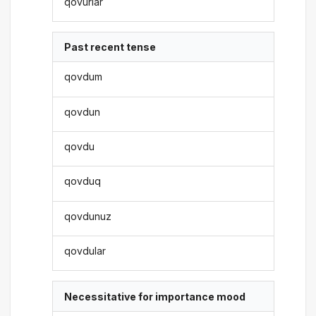
qovurlar
Past recent tense
qovdum
qovdun
qovdu
qovduq
qovdunuz
qovdular
Necessitative for importance mood