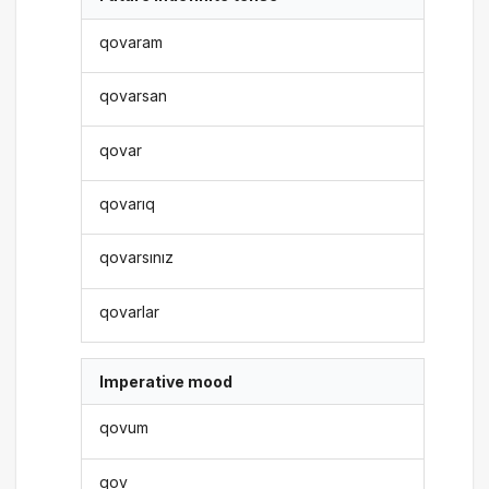
qovaram
qovarsan
qovar
qovarıq
qovarsınız
qovarlar
Imperative mood
qovum
qov