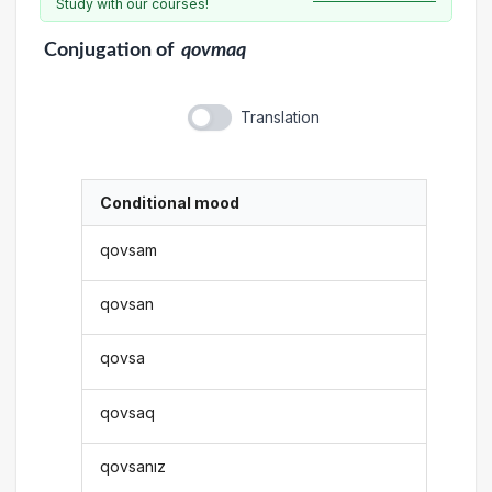
Study with our courses!
Conjugation
of
qovmaq
Translation
Conditional mood
qovsam
qovsan
qovsa
qovsaq
qovsanız