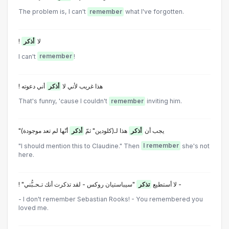
The problem is, I can't
remember
what I've forgotten.
! لا
أذكر
I can't
remember
!
! هذا غريب لأني لا
أذكر
أني دعوته
That's funny, 'cause I couldn't
remember
inviting him.
"(يجب أن
أذكر
هذا لـ(كلودين" ثمّ
أذكر
أنّها لم تعد موجودة
"I should mention this to Claudine." Then
I remember
she's not
here.
"سيباستيان روكس - لقد تذكرت أنك تـحـبُّني -
! "لا أستطيع
تذكر
- I don't remember Sebastian Rooks! - You remembered you
loved me.