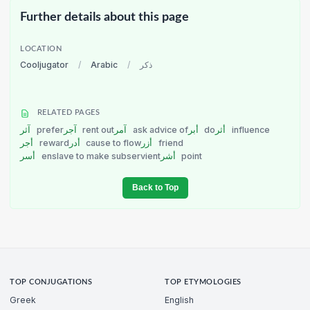
Further details about this page
LOCATION
Cooljugator
/
Arabic
/
ذكر
RELATED PAGES
آثر
prefer
آجر
rent out
آمر
ask advice of
أبر
do
أثر
influence
أجر
reward
أدر
cause to flow
أزر
friend
أسر
enslave to make subservient
أشر
point
Back to Top
TOP CONJUGATIONS
TOP ETYMOLOGIES
Greek
English