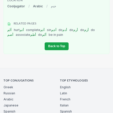
LOCATION
Cooljugator
/
Arabic
/
خدم
RELATED PAGES
آلم
hurt
أتم
complete
أثم
sin
أجم
do
أدم
do
أرم
do
أزم
do
أضم
associate
أطم
do
ألم
be in pain
Back to Top
TOP CONJUGATIONS
TOP ETYMOLOGIES
Greek
English
Russian
Latin
Arabic
French
Japanese
Italian
Spanish
Spanish