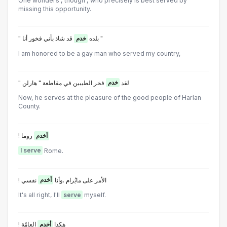
One wonders , though , who precisely is best served by
missing this opportunity.
قد شاذ بأني فخور أنا "
" بلده
خدم
I am honored to be a gay man who served my country,
" لقد
خدم
فخر الطيبين في مقاطعة " هارلن
Now, he serves at the pleasure of the good people of Harlan
County.
!
روما
أخدم
I serve
Rome.
! الأمر على مايُرام .وأنا
أخدم
نفسي
It's all right, I'll
serve
myself.
! هكذا
أخدم
العامّة