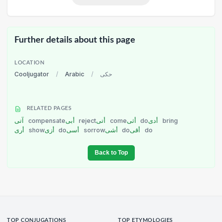
Further details about this page
LOCATION
Cooljugator
/
Arabic
/
حكى
RELATED PAGES
آتى
compensate
أبى
reject
أتى
come
أثى
do
أدى
bring
أرى
show
أزى
do
أسى
sorrow
أشى
do
أقى
do
Back to Top
TOP CONJUGATIONS
TOP ETYMOLOGIES