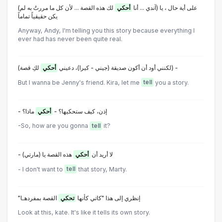
(على أية حال ، يا (آندي ... أنا
أحكي
لك هذه القصة ... لأن كل ما مررتُ به لم
يكن حقيقياً تماماً
Anyway, Andy, I'm telling you this story because everything I
ever had has never been quite real.
لكِ قصة) -
(لكنني أود أن أكون صديقة (جيني - كيرا)، دعيني
أحكي
But I wanna be Jenny's friend. Kira, let me
tell
you a story.
- إذن، كيف ستحكيها؟ -
أحكي
ماذا؟
-So, how are you gonna
tell
it?
- لا أريد أن
أحكي
هذه القصة يا (مارتي)
- I don't want to
tell
that story, Marty.
"إنظري إلى هذا "كاتي كأنها
تحكي
القصة بمفردهـا
Look at this, kate. It's like it tells its own story.